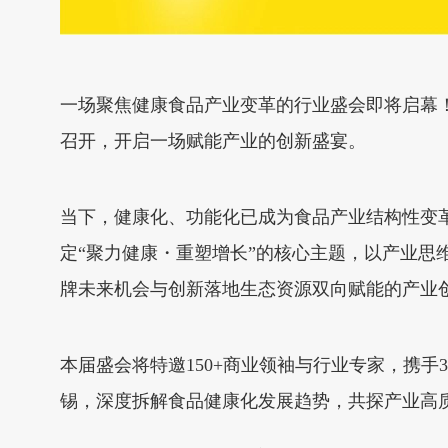
一场聚焦健康食品产业变革的行业盛会即将启幕！20
召开，开启一场赋能产业的创新盛宴。
当下，健康化、功能化已成为食品产业结构性变革的核
定“聚力健康・重塑增长”的核心主题，以产业
牌未来机会与创新落地生态资源双向赋能的产业
本届盛会将特邀150+商业领袖与行业专家，携手30
锡，深度拆解食品健康化发展趋势，共探产业高