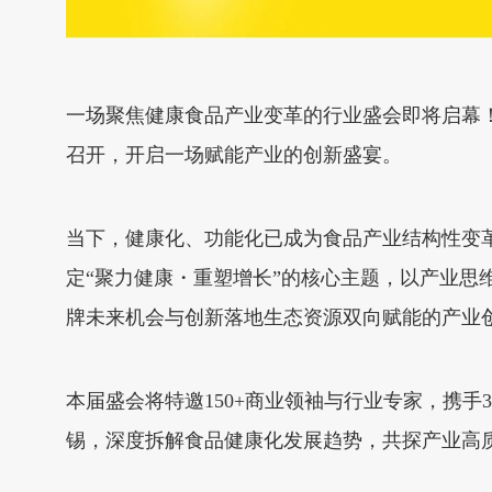
一场聚焦健康食品产业变革的行业盛会即将启幕！20
召开，开启一场赋能产业的创新盛宴。
当下，健康化、功能化已成为食品产业结构性变革的核
定“聚力健康・重塑增长”的核心主题，以产业
牌未来机会与创新落地生态资源双向赋能的产业
本届盛会将特邀150+商业领袖与行业专家，携手30
锡，深度拆解食品健康化发展趋势，共探产业高