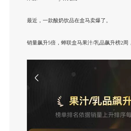
最近，一款酸奶饮品在盒马卖爆了。
销量飙升5倍，蝉联盒马果汁/乳品飙升榜2周，截