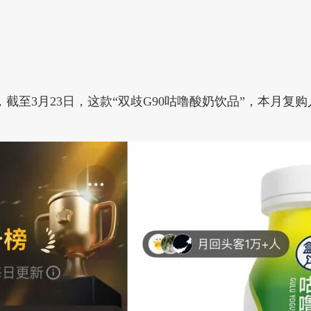
至3月23日，这款“双歧G90咕噜酸奶饮品”，本月复购人数