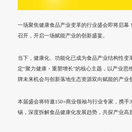
一场聚焦健康食品产业变革的行业盛会即将启幕！20
召开，开启一场赋能产业的创新盛宴。
当下，健康化、功能化已成为食品产业结构性变革的核
定“聚力健康・重塑增长”的核心主题，以产业
牌未来机会与创新落地生态资源双向赋能的产业
本届盛会将特邀150+商业领袖与行业专家，携手30
锡，深度拆解食品健康化发展趋势，共探产业高