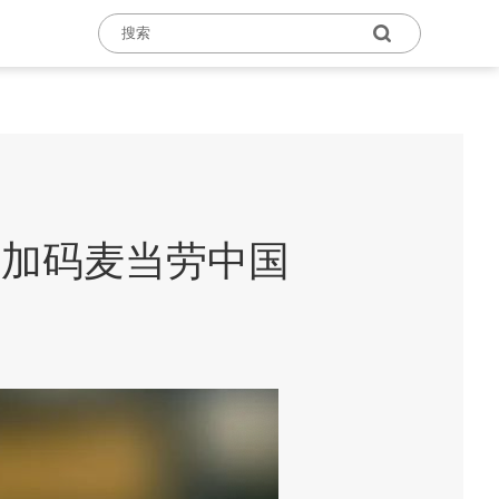
资本加码麦当劳中国