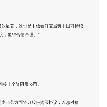
成效显著，这也是中信看好麦当劳中国可持续
度，显得合情合理。”
ed这一间接非全资附属公司。
同麦当劳方面签订股份购买协议，以总对价