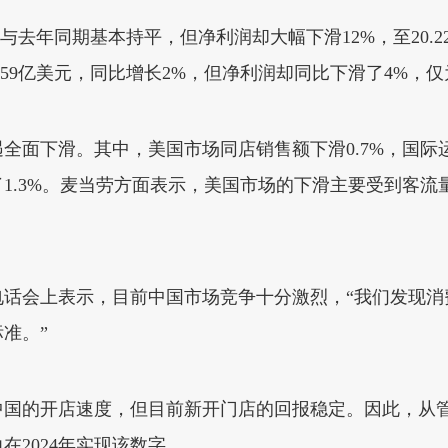
，与去年同期基本持平，但净利润却大幅下滑12%，至20
59亿美元，同比增长2%，但净利润却同比下滑了4%，仅为
全面下滑。其中，美国市场同店销售额下滑0.7%，国际运
1.3%。麦当劳方面表示，美国市场的下滑主要受到客
电话会上表示，目前中国市场竞争十分激烈，“我们发现消
准。”
中国的开店速度，但目前新开门店的回报稳定。因此，从
2024年实现该数字。