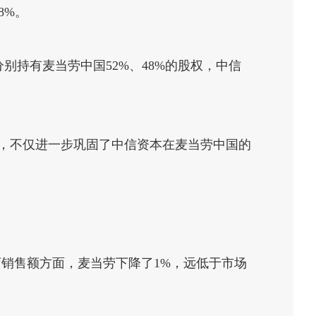
8%。
持有麦当劳中国52%、48%的股权，中信
，不仅进一步巩固了中信资本在麦当劳中国的
同店销售额方面，麦当劳下降了1%，远低于市场