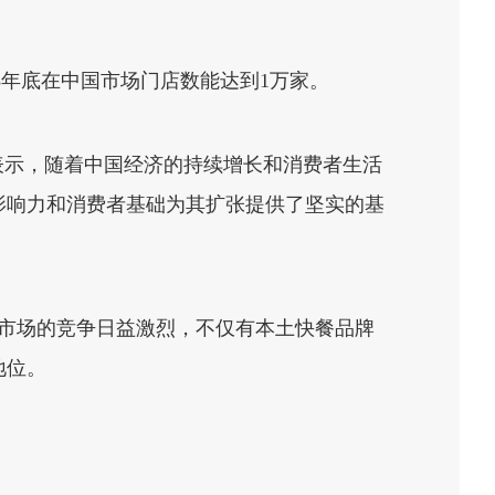
2028年底在中国市场门店数能达到1万家。
表示，随着中国经济的持续增长和消费者生活
影响力和消费者基础为其扩张提供了坚实的基
市场的竞争日益激烈，不仅有本土快餐品牌
地位。