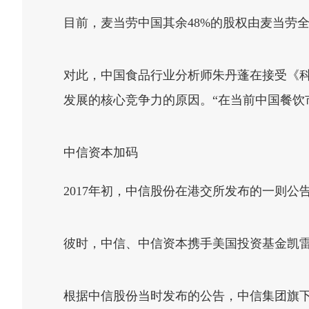
目前，麦当劳中国其余48%的股权由麦当劳
对此，中国食品行业分析师朱丹蓬在接受《
发展的核心竞争力的原因。“在当前中国餐饮
中信资本加码
2017年初，中信股份在港交所发布的一则
彼时，中信、中信资本携手美国投资基金凯雷，共同通过Gr
根据中信股份当时发布的公告，中信集团旗