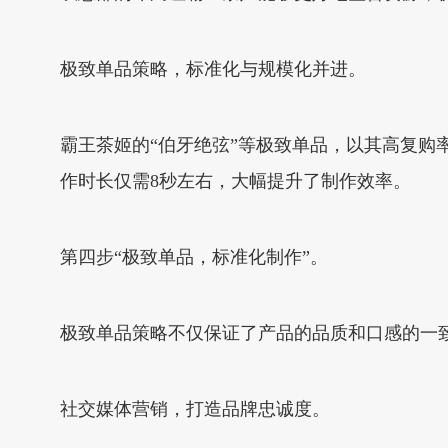
极致单品策略，标准化与规模化并进。
霸王茶姬的“伯牙绝弦”等极致单品，以其高复
作时长仅需8秒左右，大幅提升了制作效率。
第四步“极致单品，标准化制作”。
极致单品策略不仅保证了产品的品质和口感的一
社交媒体营销，打造品牌忠诚度。