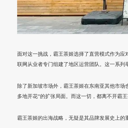
面对这一挑战，霸王茶姬选择了直营模式作为应
联网从业者专门组建了地区运营团队。这一系列
除了新加坡市场外，霸王茶姬在东南亚其他市场
多地开花”的扩张局面。而这一切，都离不开霸
霸王茶姬的出海战略，无疑是其品牌发展史上的