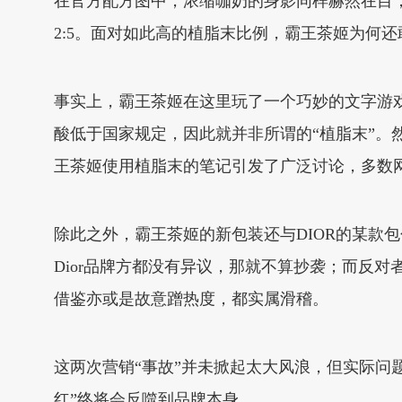
在官方配方图中，浓缩咖奶的身影同样赫然在目，其
2:5。面对如此高的植脂末比例，霸王茶姬为何还
事实上，霸王茶姬在这里玩了一个巧妙的文字游戏
酸低于国家规定，因此就并非所谓的“植脂末”
王茶姬使用植脂末的笔记引发了广泛讨论，多数网
除此之外，霸王茶姬的新包装还与DIOR的某款
Dior品牌方都没有异议，那就不算抄袭；而反对
借鉴亦或是故意蹭热度，都实属滑稽。
这两次营销“事故”并未掀起太大风浪，但实际问
红”终将会反噬到品牌本身。