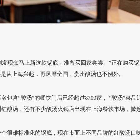
，刚发现盒马上新这款锅底，准备买回家尝尝。”正在购买
都是从上海兴起，再风靡全国，贵州酸汤也不例外。
名包含“酸汤”的餐饮门店已经超过8700家， “酸汤”菜
红酸汤，还有不少酸汤火锅店出现在上海餐饮市场，掀起
一个很难标准化的锅底，现在市面上不同品牌的红酸汤口