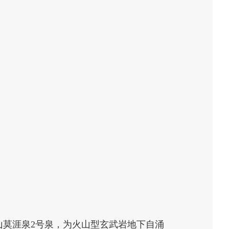
山莫涯泉2号泉，为火山型玄武岩地下自涌