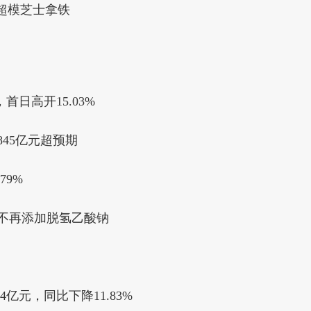
超模芝士拿铁
首日高开15.03%
845亿元超预期
79%
品不再添加脱氢乙酸钠
4亿元，同比下降11.83%