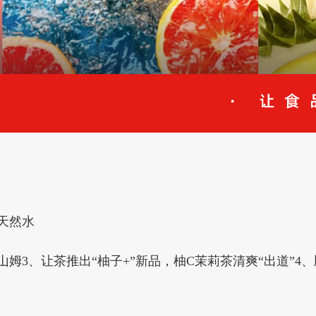
天然水
姆3、让茶推出“柚子+”新品，柚C茉莉茶清爽“出道”4