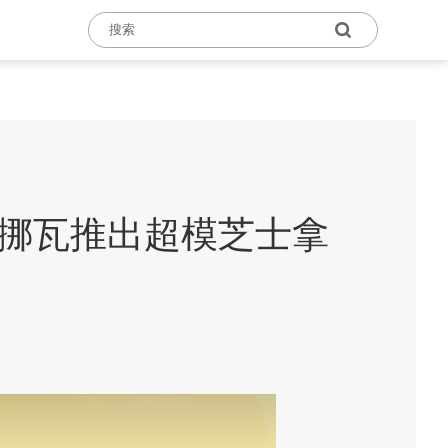
，挪瓦推出超模芝士拿