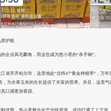
品质护航
的企业凤毛麟角，而这也成为悠小君的“杀手锏”。
江省齐齐哈尔市，这里地处“北纬47°黄金种植带”，万
的1.83倍，为水果玉米的生长提供了丰富的营养。并且，这
使其口感更加香甜。
原料优势，悠小君整合全产业链资源，成功打通了上下游