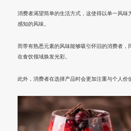
消费者渴望简单的生活方式，这使得以单一风味
感知的风味。
而带有熟悉元素的风味能够吸引怀旧的消费者，
在食饮领域焕发光彩。
此外，消费者在选择产品时会更加注重与个人价