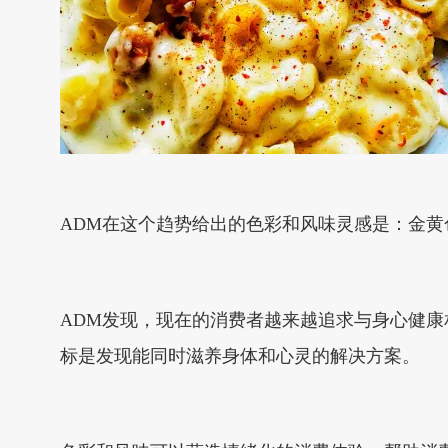
ADM在这个趋势给出的色彩和风味灵感是：金黄色（Golde
ADM发现，现在的消费者越来越追求与身心健
标是发现能同时滋养身体和心灵的解决方案。