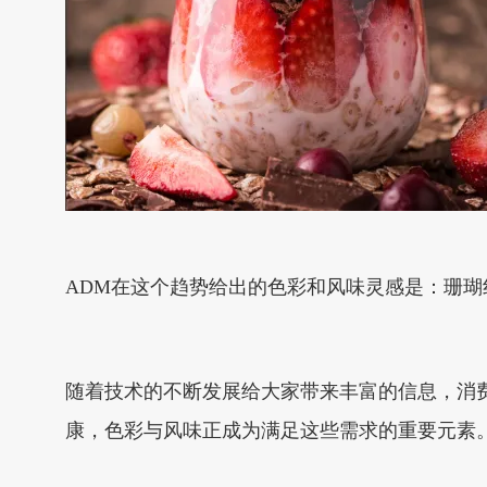
ADM在这个趋势给出的色彩和风味灵感是：珊瑚红（Coral
随着技术的不断发展给大家带来丰富的信息，消
康，色彩与风味正成为满足这些需求的重要元素