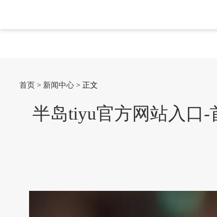
首页
>
新闻中心
> 正文
半岛tiyu官方网站入口