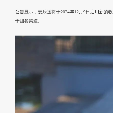
公告显示，麦乐送将于2024年12月9日启用新
于团餐渠道。