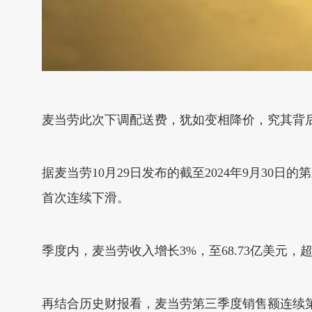
麦当劳此次下调配送费，犹如变相降价，究其背
据麦当劳10月29日发布的截至2024年9月30
首次连续下滑。
季度内，麦当劳收入增长3%，至68.73亿美元，
再结合历史财报看，麦当劳第三季度销售额连续