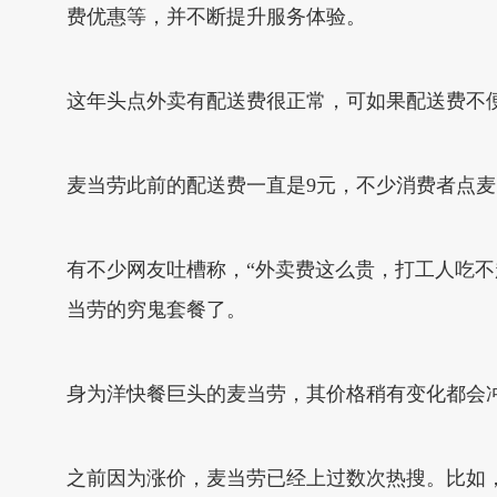
费优惠等，并不断提升服务体验。
这年头点外卖有配送费很正常，可如果配送费不
麦当劳此前的配送费一直是9元，不少消费者点
有不少网友吐槽称，“外卖费这么贵，打工人吃不
当劳的穷鬼套餐了。
身为洋快餐巨头的麦当劳，其价格稍有变化都会
之前因为涨价，麦当劳已经上过数次热搜。比如，麦当