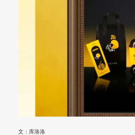
文：库洛洛