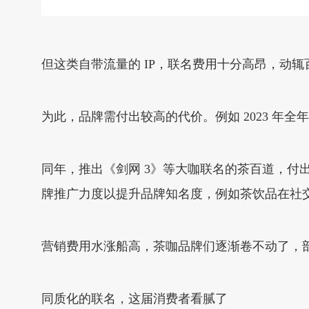
但这类自带流量的 IP，联名费用十分高昂，动辄
为此，品牌需付出较高的代价。例如 2023 年全年推
同年，推出《剑网 3》等大咖联名的茶百道，付出
牌推广力度以提升品牌知名度，例如茶饮品在社交网
营销费用水涨船高，茶咖品牌们逐渐卷不动了，部
同质化的联名，这届消费者看腻了