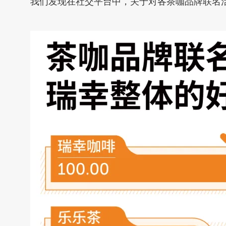
我们发现在社交平台中，关于对各茶咖品牌联名