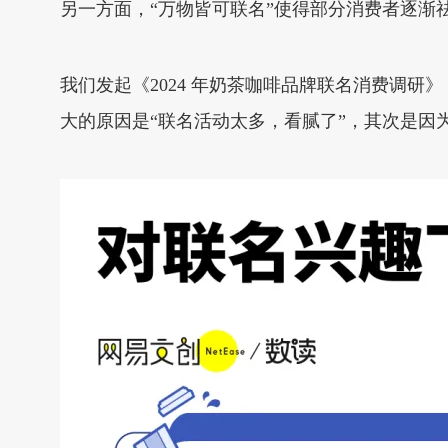
另一方面，“万物皆可联名”使得部分消费者逐渐
我们发起《2024 年奶茶咖啡品牌联名消费调研》
大的原因是“联名活动太多，看腻了”，其次是因为“没有