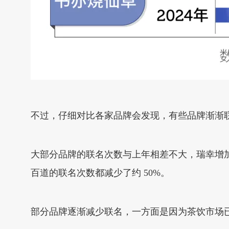
不过，仔细对比各家品牌会发现，有些品牌渐渐
大部分品牌的联名次数与上年相差不大，瑞幸增加
百道的联名次数都减少了约 50%。
部分品牌逐渐减少联名，一方面是因为茶饮市场已