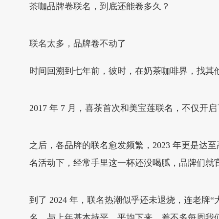
茶咖品牌卷联名，到底还能卷多久？
联名太多，品牌卷不动了
时间回溯到七年前，彼时，在奶茶咖啡界，找其
2017 年 7 月，喜茶首次和美宝莲联名，不
之后，各品牌的联名愈发频繁，2023 年更是
名活动下，经常手里这一杯还没喝腻，品牌们就官
到了 2024 年，联名热潮似乎还未退烧，连老牌“
名，与上年基本持平，平均下来，差不多每周我