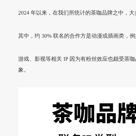
2024 年以来，在我们所统计的茶咖品牌之中，大
其中，约 30% 联名的合作方是动漫或插画类
游戏、影视等相关 IP 因为有粉丝效应也颇受
象。