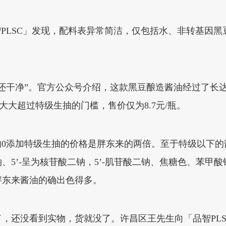
智PLSC」发现，配料表异常简洁，仅包括水、非转基因
还干净”。官方公众号介绍，这款黑豆酿造酱油经过了长达
l，大大超过特级生抽的门槛，售价仅为8.7元/瓶。
品质的0添加特级生抽的价格是胖东来的两倍。至于特级以
5’-呈为核苷酸二钠，5’-肌苷酸二钠、焦糖色、苯甲
之下，胖东来酱油的确出色得多。
，还没看到实物，货就没了。许昌区王先生向「品智PLS