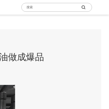
酱油做成爆品