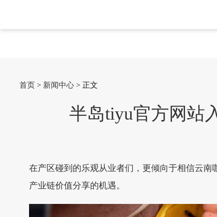
首页
>
新闻中心
> 正文
半岛tiyu官方网
在产区碰到的乐观从业者们，更倾向于相信云南
产业链价值分享的机遇。