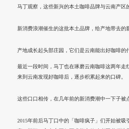
马丁观察，这些新兴的本土咖啡品牌与云南产区
新消费浪潮催生的这批本土品牌，给产地带去的
产地成长起头部庄园，它们是云南能出好咖啡的
最近一段时间，马丁也在琢磨云南咖啡这两年走
来到云南发现好咖啡后，逐步积累起来的口碑。
这些口口相传，在几年前的新消费潮中一下子被
2015年前后马丁口中的「咖啡疯子」们开始被