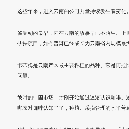
这些年来，进入云南的公司力量持续发生着变化
雀巢到的最早，它在云南的故事早已不陌生。上
扶持项目，如今普洱已经成长为云南省内规模最
卡蒂姆是云南产区最主要种植的品种。它是阿拉
问题。
彼时的中国市场，才刚开始通过速溶认识咖啡。
咖农对咖啡认知了了，种植、采摘管理的水平普