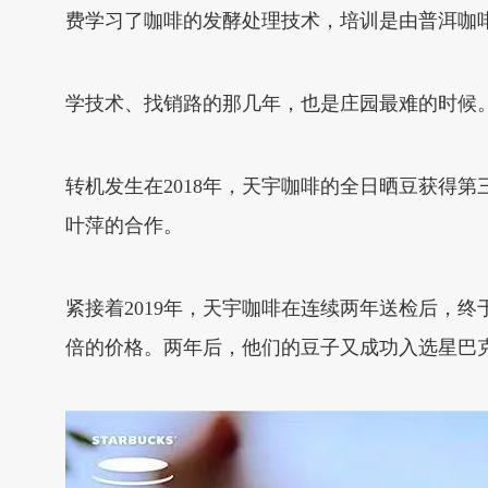
费学习了咖啡的发酵处理技术，培训是由普洱咖
学技术、找销路的那几年，也是庄园最难的时候。叶
转机发生在2018年，天宇咖啡的全日晒豆获得第
叶萍的合作。
紧接着2019年，天宇咖啡在连续两年送检后，终
倍的价格。两年后，他们的豆子又成功入选星巴