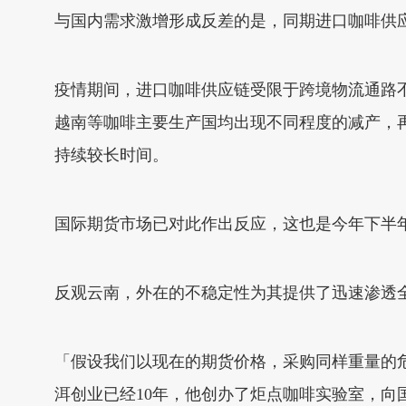
与国内需求激增形成反差的是，同期进口咖啡供
疫情期间，进口咖啡供应链受限于跨境物流通路
越南等咖啡主要生产国均出现不同程度的减产，
持续较长时间。
国际期货市场已对此作出反应，这也是今年下半
反观云南，外在的不稳定性为其提供了迅速渗透
「假设我们以现在的期货价格，采购同样重量的
洱创业已经10年，他创办了炬点咖啡实验室，向