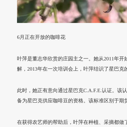
6月正在开放的咖啡花
叶萍是董志华欣赏的庄园主之一。她从2011年
解，2013年在一次培训会上，叶萍结识了星巴克
此时，她正有意向通过星巴克C.A.F.E.认证
备为星巴克供应咖啡豆的资格。该标准区别于期
在获得农艺师的帮助后，叶萍在种植、采摘都做了