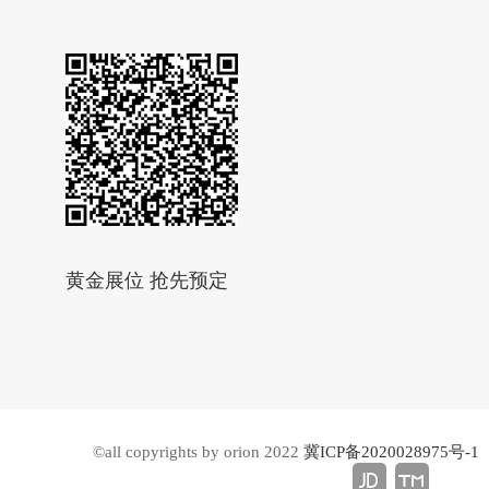
黄金展位 抢先预定
©all copyrights by orion 2022
冀ICP备2020028975号-1