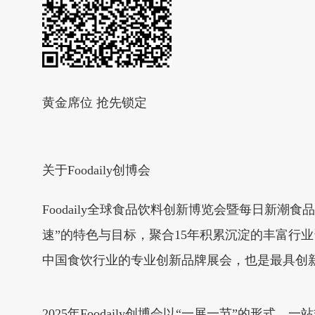
黄金席位 抢先锁定
关于Foodaily创博会
Foodaily全球食品饮料创新博览会暨每日新潮
速”的特色与目标，聚合15年积累沉淀的丰富行业
中国食饮行业的专业创新品牌展会，也是最具创
2025年Foodaily创博会以“一展一节”的