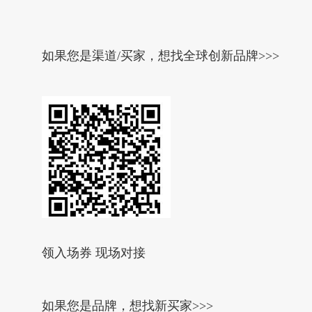
如果您是渠道/买家，想找全球创新品牌>>>
领入场券 现场对接
如果您是品牌，想找新买家>>>