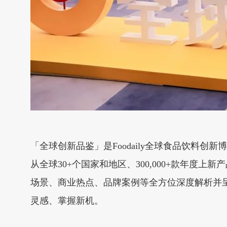
「全球创新品鉴」是Foodaily全球食品饮料创
从全球30+个国家和地区、300,000+款年度上新
场景、商业热点、品牌案例等全方位深度解析并
灵感、掌握新机。