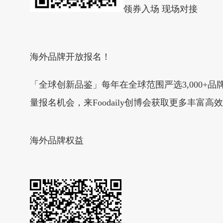
领券入场 现场对接
海外品牌开放报名！
「全球创新品鉴」每年在全球范围严选3,000+品
量报名机会，来Foodaily创博会获取更多丰
海外品牌权益