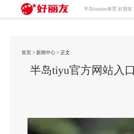
半岛bandao体育 好朋友
首页
>
新闻中心
> 正文
半岛tiyu官方网站