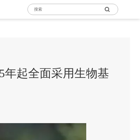
25年起全面采用生物基