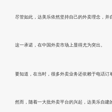
尽管如此，达美乐依然坚持自己的外卖理念，并自
这一承诺，在中国外卖市场上显得尤为突出。
要知道，在当时，很多外卖业务还依赖于电话订单
然而，随着一大批外卖平台的兴起，达美乐自建