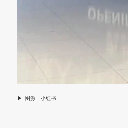
▶ 图源：小红书