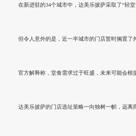
在新进驻的34个城市中，达美乐披萨采取了“轻堂
但令人意外的是，近一半城市的门店暂时搁置了
官方解释称，堂食需求过于旺盛，未来可能会根
达美乐披萨的门店选址策略一向独树一帜，远离