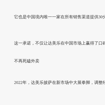
它也是中国境内唯一一家在所有销售渠道提供30
这一承诺，不仅让达美乐在中国市场上赢得了口
不再死磕外卖
2022年，达美乐披萨在新市场中大展拳脚，调