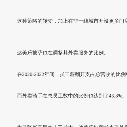
这种策略的转变，加上在非一线城市开设更多门
达美乐披萨也在调整其外卖服务的比例。
在2020-2022年间，员工薪酬开支占总营收的比例约
而外卖骑手在总员工数中的比例也达到了43.8%