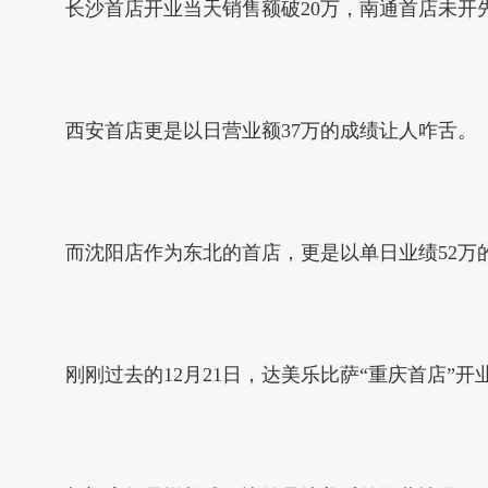
长沙首店开业当天销售额破20万，南通首店未开
西安首店更是以日营业额37万的成绩让人咋舌。
而沈阳店作为东北的首店，更是以单日业绩52万
刚刚过去的12月21日，达美乐比萨“重庆首店”