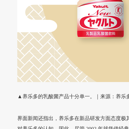
▲养乐多的乳酸菌产品十分单一。｜来源：养乐
界面新闻还指出，养乐多在新品研发方面态度极
对养乐多的认知。因此，尽管 2002 年就凭借