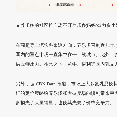
▲养乐多的社区推广离不开养乐多妈妈/益力多
在商超等主流饮料渠道方面，养乐多直到近几年
国内的重点市场一直集中在一二线城市。此外，
供应链压力。相比之下，蒙牛、伊利等国内乳品
另外，据 CBN Data 报道，市场上大多数
样的定价策略给养乐多和大型卖场的谈判带来巨
多损失了大量销量，也使其失去了价格竞争力。