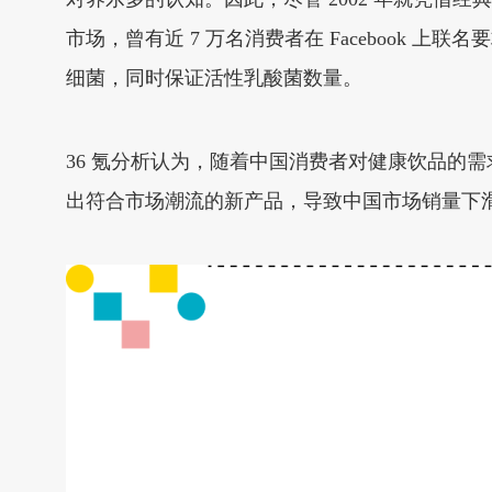
市场，曾有近 7 万名消费者在 Facebook 上
细菌，同时保证活性乳酸菌数量。
36 氪分析认为，随着中国消费者对健康饮品的
出符合市场潮流的新产品，导致中国市场销量下