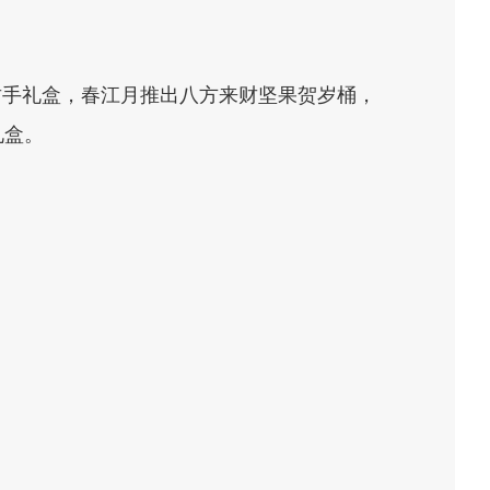
财手礼盒，春江月推出八方来财坚果贺岁桶，
礼盒。