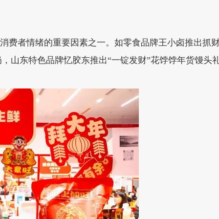
觉得消费者情绪的重要因素之一。如零食品牌王小卤推出抓
，山东特色品牌忆胶东推出“一锭发财”花饽饽年货馒头