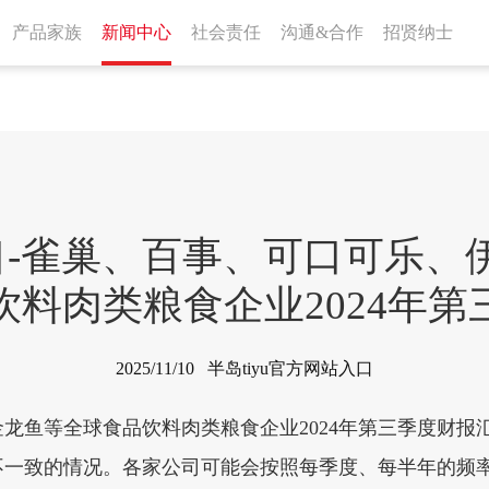
产品家族
新闻中心
社会责任
沟通&合作
招贤纳士
入口-雀巢、百事、可口可乐
饮料肉类粮食企业2024年第
2025/11/10 半岛tiyu官方网站入口
龙鱼等全球食品饮料肉类粮食企业2024年第三季度财报
不一致的情况。各家公司可能会按照每季度、每半年的频