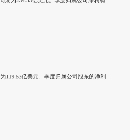
，上年同期为234.53亿美元。季度归属公司净利润
年同期为119.53亿美元。季度归属公司股东的净利