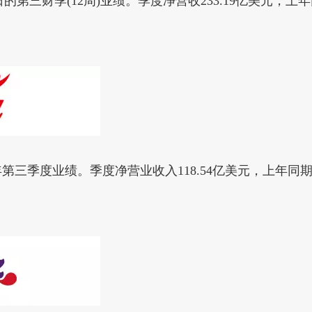
4年9月7日的第三财季(12周)业绩。季度净营收233.19亿美元
)公布2024年第三季度业绩。季度净营业收入118.54亿美元，上