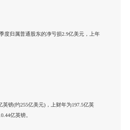
美元。季度归属普通股东的净亏损2.9亿美元，上年
0.73亿英镑(约255亿美元)，上财年为197.5亿英
0.44亿英镑。