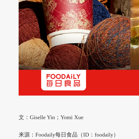
文：Giselle Yin；Yomi Xue
来源：Foodaily每日食品（ID：foodaily）