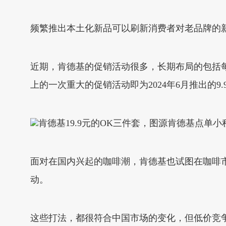
频繁推出本土化新品可以刷新消费者对老品牌的
近期，肯德基的促销活动很多，长期布局的包括每
上的一次重大的促销活动即为2024年6月推出的9
肯德基19.9元的OK三件套，图源肯德基点单小
面对在国内兴起的咖啡潮，肯德基也试图在咖啡市
动。
这些打法，都很符合中国市场的变化，但低价竞