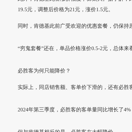
19.5元，调整后价格为21元，涨价1.5元。
同时，肯德基此前广受欢迎的优惠套餐，仍保持原
“穷鬼套餐”还在，单品价格涨价0.5-2元，总
必胜客为何只能降价？
实际上，同店销售额、客单价下滑的，还有必胜
2024年第三季度，必胜客的客单量同比增长了4