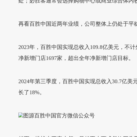
处；必胜客通常会选择购物中心或商业综合体内
再看百胜中国近两年业绩，公司整体上仍处于平
2023年，百胜中国实现总收入109.8亿美元，
净新增门店1697家，超出全年净新增门店目标。
2024年第三季度，百胜中国实现总收入30.7亿
长了18%。
图源百胜中国官方微信公众号