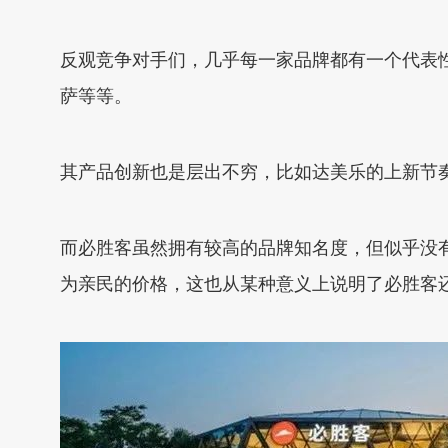
反观竞争对手们，几乎每一家品牌都有一个代表
萨等等。
其产品创新也是层出不穷，比如达美乐的上新节奏为
而必胜客虽然拥有较高的品牌知名度，但似乎没有
为亲民的价格，这也从某种意义上说明了必胜客