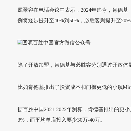
屈翠容在电话会议中表示，2024年迄今，肯德
例将逐步提升至40%到50%，必胜客则提升至20%
图源百胜中国官方微信公众号
除了开放加盟，肯德基与必胜客分别通过开放体
比如肯德基推出了投资成本和门槛更低的小镇Min
据百胜中国2021-2022年测算，肯德基推出的
3%，而平均单店投入要少30万-40万。