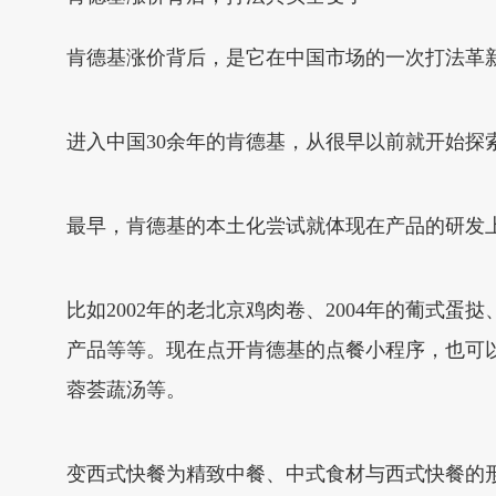
肯德基涨价背后，是它在中国市场的一次打法革
进入中国30余年的肯德基，从很早以前就开始
最早，肯德基的本土化尝试就体现在产品的研发上
比如2002年的老北京鸡肉卷、2004年的葡式蛋
产品等等。现在点开肯德基的点餐小程序，也可
蓉荟蔬汤等。
变西式快餐为精致中餐、中式食材与西式快餐的