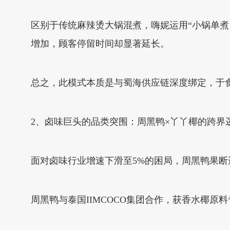
区别于传统麻辣烫大锅混煮，嗨妮运用“小锅单煮 
增加，顾客停留时间却显著延长。
总之，此模式本质是与蜀海供应链深度绑定，于食
2、卤味巨头的品类突围：周黑鸭×丫丫椰的跨界
面对卤味行业增速下滑至5%的困局，周黑鸭果断进
周黑鸭与泰国IIMCOCO集团合作，获香水椰原