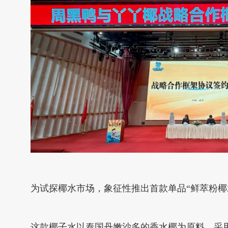
为试探椰水市场，象征性推出首款单品“鲜萃粉椰
这款椰子水以泰国丹嫩沙多的香水椰为原料，采