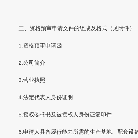
三、资格预审申请文件的组成及格式（见附件）
1.
资格预审申请函
2.
公司简介
3.
营业执照
4.
法定代表人身份证明
5.
授权委托书及被授权人身份证复印件
6.
申请人具备履行能力所需的生产基地、配套设