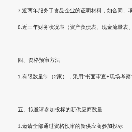
7.
近两年服务于食品企业的证明材料，如合同、
8.
近三年财务状况表（资产负债表、现金流量表
四、资格预审方法
1.
有限数量制（2家），采用“书面审查+现场考察
五、拟邀请参加投标的新供应商数量
1.
邀请全部通过资格预审的新供应商参加投标