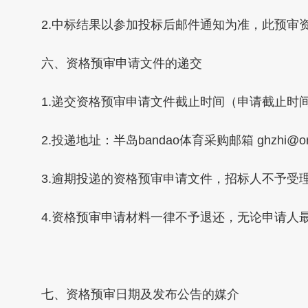
2.
中标结果以参加投标后邮件通知为准，此预审
六、资格预审申请文件的递交
1.
递交资格预审申请文件截止时间（申请截止时间，下同
2.
投递地址：半岛bandao体育采购邮箱 ghzhi@orio
3.
逾期投递的资格预审申请文件，招标人不予受
4.
资格预审申请材料一律不予退还，无论申请人
七、资格预审日期及发布公告的媒介