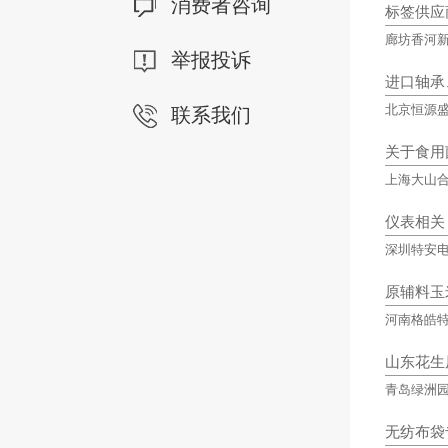
消费者咨询
标签供应
廊坊香河
举报投诉
进口轴承
北京恒源
联系我们
关于食用
上海大山
仪表相关
深圳特安
原辅料玉
河南格皓
山东花生
青岛绿洲
无纺布袋