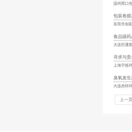
温州西口
包装卷膜
东莞市创
食品级药
大连巨通
寻求与贵
上海宇烁
臭氧发生
大连杰特
上一